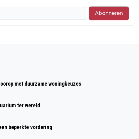
Abonneren
Volgend artikel
RIJK WIJST SPOORZONE ARNHEM-OOST
AAN ALS GEBIED VOOR VERSNELLING
WONINGBOUW
t voorop met duurzame woningkeuzes
uarium ter wereld
 een beperkte vordering