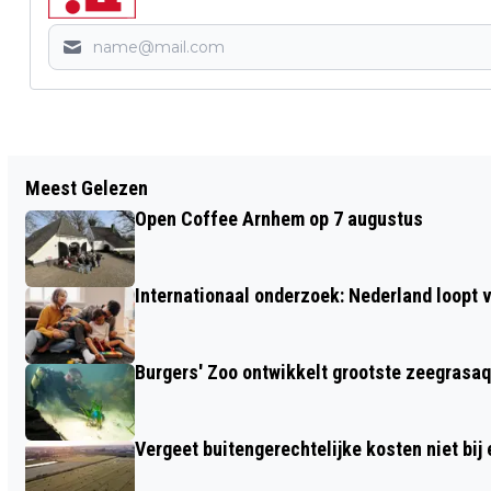
Vorig artikel
Meest Gelezen
KAARTVERKOOP NIEUW
Open Coffee Arnhem op 7 augustus
CABARETSEIZOEN POSTTHEATER
GESTART
Internationaal onderzoek: Nederland loop
Burgers' Zoo ontwikkelt grootste zeegrasaq
Vergeet buitengerechtelijke kosten niet bij