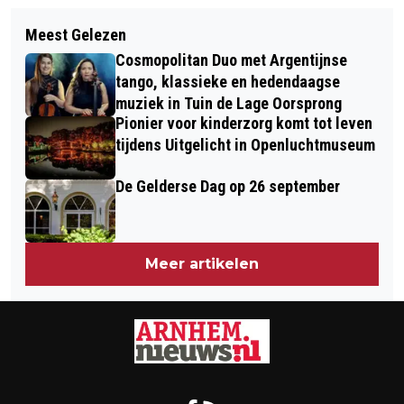
Volgend artikel
VERNIEUWD TERRASSENBELEID
Meest Gelezen
VERBOD GEZICHTSBEDEKKENDE
VERSTERKT AANTREKKELIJKHEID
Cosmopolitan Duo met Argentijnse
KLEDING VANAF 1 AUGUSTUS 2019
ARNHEM
tango, klassieke en hedendaagse
muziek in Tuin de Lage Oorsprong
Pionier voor kinderzorg komt tot leven
tijdens Uitgelicht in Openluchtmuseum
De Gelderse Dag op 26 september
Meer artikelen