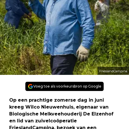
FrieslandCampina
Voeg toe als voorkeursbron op Google
Op een prachtige zomerse dag in juni
kreeg Wilco Nieuwenhuis, eigenaar van
Biologische Melkveehouderij De Elzenhof
en lid van zuivelcoöperatie
FrieslandCampina, bezoek van een