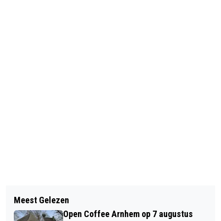
Vorig artikel
Volgend artikel
ZOMER IN HET OPENLUCHTMUSEUM
Meest Gelezen
GEBRUIK VAN OPVANGSCHEPEN
ARNHEM
Open Coffee Arnhem op 7 augustus