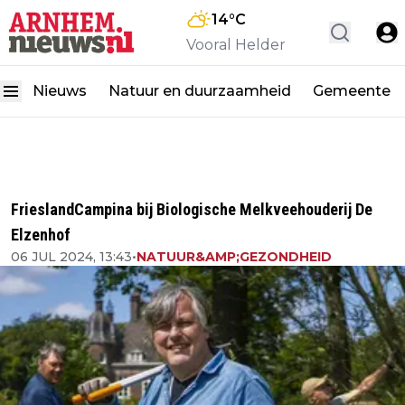
14
°C
Vooral Helder
Nieuws
Natuur en duurzaamheid
Gemeente
FrieslandCampina bij Biologische Melkveehouderij De
Elzenhof
06 JUL 2024, 13:43
•
NATUUR&AMP;GEZONDHEID