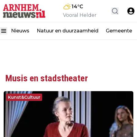
14
°C
Vooral Helder
Nieuws
Natuur en duurzaamheid
Gemeente
Musis en stadstheater
Kunst&Cultuur