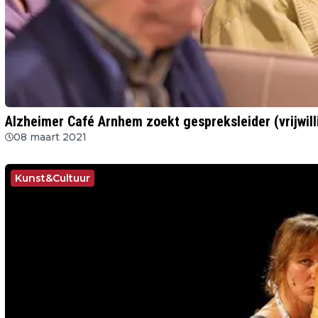
Alzheimer Café Arnhem zoekt gespreksleider (vrijwill
08 maart 2021
Kunst&Cultuur