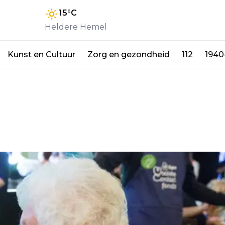
15
°C
Heldere Hemel
Kunst en Cultuur
Zorg en gezondheid
112
1940