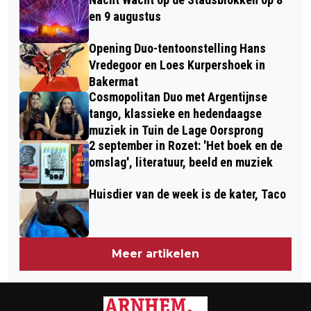
KAREL VAN GELRE IS BINNEN
ROZET
en 9 augustus
Opening Duo-tentoonstelling Hans
Vredegoor en Loes Kurpershoek in
Bakermat
Cosmopolitan Duo met Argentijnse
tango, klassieke en hedendaagse
muziek in Tuin de Lage Oorsprong
2 september in Rozet: 'Het boek en de
omslag', literatuur, beeld en muziek
Huisdier van de week is de kater, Taco
Meer artikelen