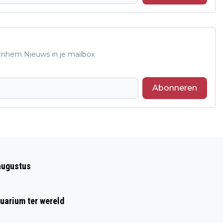
Arnhem Nieuws in je mailbox
Abonneren
Volgend artikel
MÁXIMA SPRAK OVER MENTALE
augustus
WELZIJN BIJ ASTRUM COLLEGE, VELP
uarium ter wereld