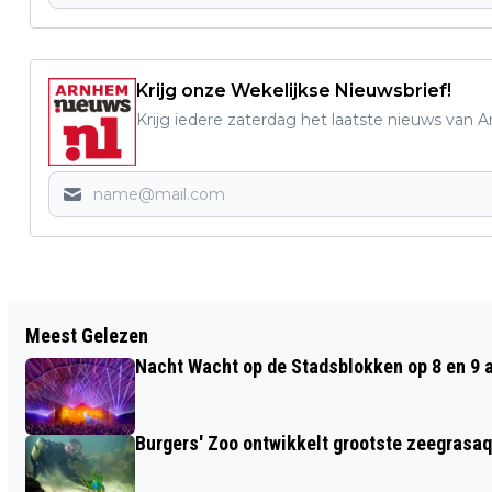
Krijg onze Wekelijkse Nieuwsbrief!
Krijg iedere zaterdag het laatste nieuws van 
Vorig artikel
Meest Gelezen
WERKZAAMHEDEN BOULEVARD
Nacht Wacht op de Stadsblokken op 8 en 9 
HEUVELINK 25 JUNI TOT EN MET 5 JULI
Burgers' Zoo ontwikkelt grootste zeegrasaq