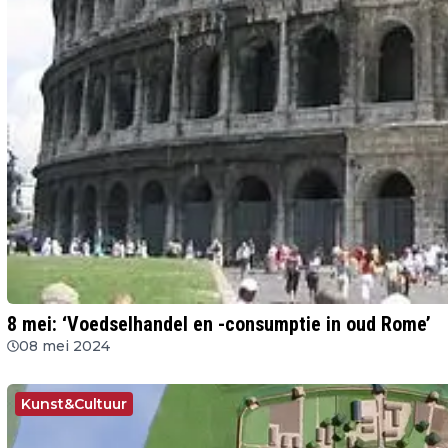
8 mei: ‘Voedselhandel en -consumptie in oud Rome’
08 mei 2024
Kunst&Cultuur