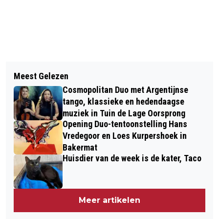
Vorig artikel
Volgend artikel
ARNHEM MAAKT RUIMTE VOOR DE
Meest Gelezen
SPEELOTHEEK 'HET SPEELPUNT'
WILDE BIJ
Cosmopolitan Duo met Argentijnse
ZOEKT GASTHEER OF GASTVROUW
tango, klassieke en hedendaagse
muziek in Tuin de Lage Oorsprong
Opening Duo-tentoonstelling Hans
Vredegoor en Loes Kurpershoek in
Bakermat
Huisdier van de week is de kater, Taco
Meer artikelen