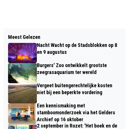
Vorig artikel
Volgend artikel
SLOTENMAKER ARNHEM: JOUW
Meest Gelezen
ARNHEMSE BEREN TROUWE KLANTEN
EXPERT VOOR VEILIGHEID EN
Nacht Wacht op de Stadsblokken op 8
GROENTEBOER EN ANDERE FEITEN
TOEGANG
en 9 augustus
Burgers' Zoo ontwikkelt grootste
zeegrasaquarium ter wereld
Vergeet buitengerechtelijke kosten
niet bij een beperkte vordering
Een kennismaking met
stamboomonderzoek via het Gelders
Archief op 16 oktober
2 september in Rozet: 'Het boek en de