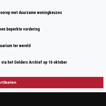
INTERNET
t voorop met duurzame woningkeuzes
 een beperkte vordering
uarium ter wereld
ia het Gelders Archief op 16 oktober
rtikelen