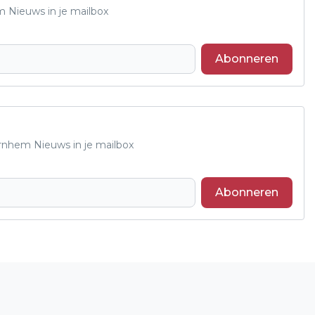
m Nieuws in je mailbox
Abonneren
Arnhem Nieuws in je mailbox
Abonneren
Volgend artikel
BEDRIJVENTERREIN IJSSELOORD
KRIJGT BINNENKORT RAZENDSNEL