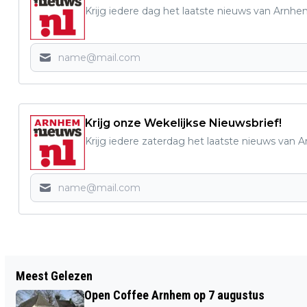
Krijg iedere dag het laatste nieuws van Arnhe
Krijg onze Wekelijkse Nieuwsbrief!
Krijg iedere zaterdag het laatste nieuws van 
Vorig artikel
Meest Gelezen
10.000 STAPPEN: ZINVOL OF ONZIN?
Open Coffee Arnhem op 7 augustus