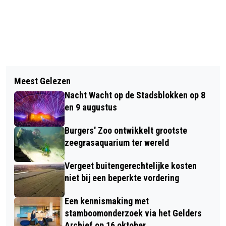
Vorig artikel
Volgend artikel
TOT 180 UUR TAAKSTRAF VOOR
Meest Gelezen
OPEN COFFEE VELP DONDERDAG 9
OPENLIJK GEWELD IN GELREDOME
Nacht Wacht op de Stadsblokken op 8
NOVEMBER
ARNHEM
en 9 augustus
Burgers' Zoo ontwikkelt grootste
zeegrasaquarium ter wereld
Vergeet buitengerechtelijke kosten
niet bij een beperkte vordering
Een kennismaking met
stamboomonderzoek via het Gelders
Archief op 16 oktober