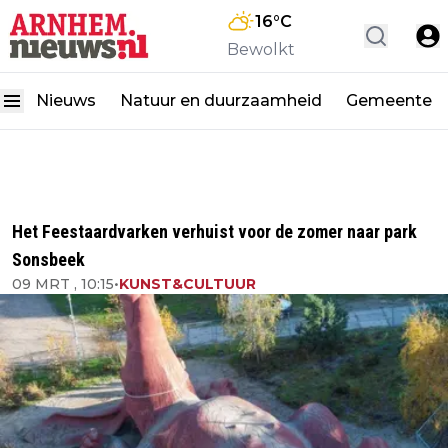
16
°C
Bewolkt
Nieuws
Natuur en duurzaamheid
Gemeente
Het Feestaardvarken verhuist voor de zomer naar park
Sonsbeek
09 MRT , 10:15
•
KUNST&CULTUUR