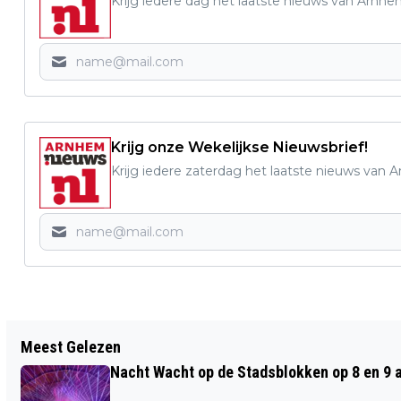
Krijg iedere dag het laatste nieuws van Arnhe
Krijg onze Wekelijkse Nieuwsbrief!
Krijg iedere zaterdag het laatste nieuws van 
Vorig artikel
Meest Gelezen
ARNHEMMER VEROORDEELD VOOR
Nacht Wacht op de Stadsblokken op 8 en 9 
HELING VAN FIETSEN EN DRUGS- EN