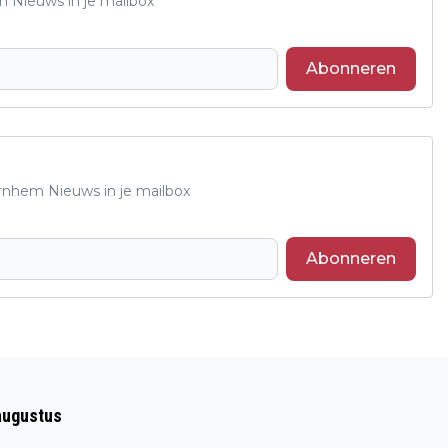
m Nieuws in je mailbox
Abonneren
Arnhem Nieuws in je mailbox
Abonneren
Volgend artikel
OEK DE JONG EN SHOLEH REZAZADEH
augustus
OP 16 MAART TE GAST BIJ HIJMAN