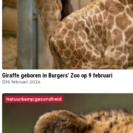
Giraffe geboren in Burgers' Zoo op 9 februari
16 februari 2024
Natuur&amp;gezondheid