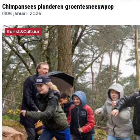
Chimpansees plunderen groentesneeuwpop
06 januari 2026
Kunst&Cultuur