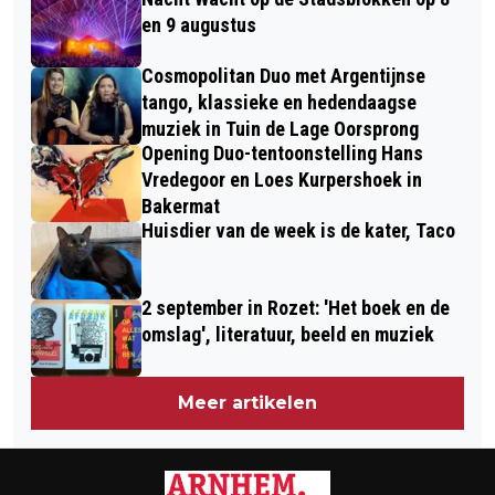
FEBRUARI IN DORPSKERK RHEDEN
en 9 augustus
Cosmopolitan Duo met Argentijnse
tango, klassieke en hedendaagse
muziek in Tuin de Lage Oorsprong
Opening Duo-tentoonstelling Hans
Vredegoor en Loes Kurpershoek in
Bakermat
Huisdier van de week is de kater, Taco
2 september in Rozet: 'Het boek en de
omslag', literatuur, beeld en muziek
Meer artikelen