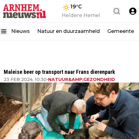
19
°C
Heldere Hemel
Nieuws
Natuur en duurzaamheid
Gemeente
Maleise beer op transport naar Frans dierenpark
23 FEB 2024, 10:30
•
NATUUR&AMP;GEZONDHEID