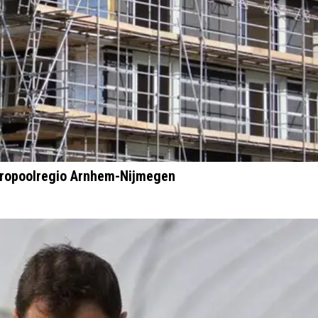
etropoolregio Arnhem-Nijmegen