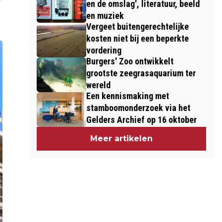
en de omslag', literatuur, beeld
en muziek
Vergeet buitengerechtelijke
kosten niet bij een beperkte
vordering
Burgers' Zoo ontwikkelt
grootste zeegrasaquarium ter
wereld
Een kennismaking met
stamboomonderzoek via het
Gelders Archief op 16 oktober
Meer artikelen