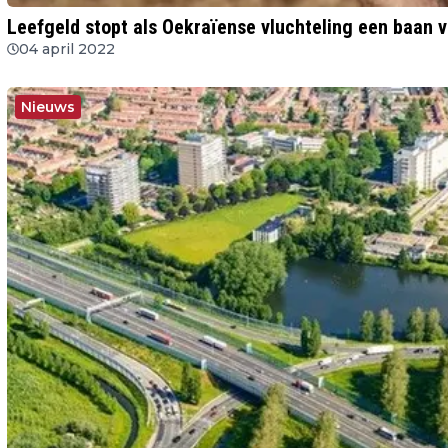
Leefgeld stopt als Oekraïense vluchteling een baan v
04 april 2022
Nieuws