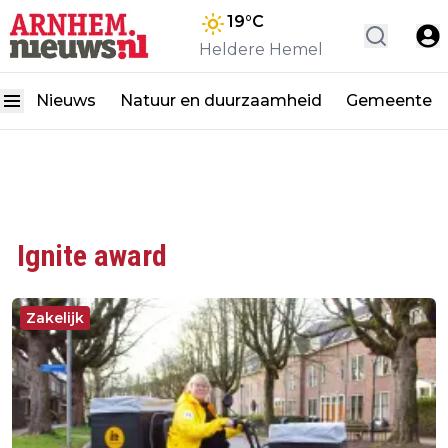
19
°C
Heldere Hemel
Nieuws
Natuur en duurzaamheid
Gemeente
Ignite award
Zakelijk