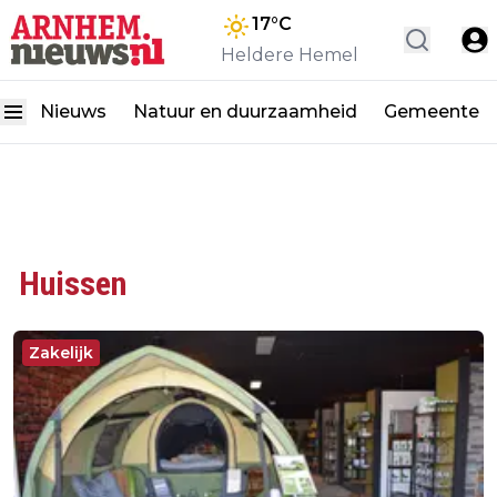
17
°C
Heldere Hemel
Nieuws
Natuur en duurzaamheid
Gemeente
Huissen
Zakelijk