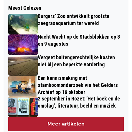
Volgend artikel
NS LAAT WEER MEER TREINEN RIJDEN
Meest Gelezen
ARNHEM KRIJGT GROENE BUSHALTE
VANAF MEI
Burgers' Zoo ontwikkelt grootste
MET PASPOORT
zeegrasaquarium ter wereld
Nacht Wacht op de Stadsblokken op 8
en 9 augustus
Vergeet buitengerechtelijke kosten
niet bij een beperkte vordering
Een kennismaking met
stamboomonderzoek via het Gelders
Archief op 16 oktober
2 september in Rozet: 'Het boek en de
omslag', literatuur, beeld en muziek
Meer artikelen