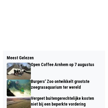
Vorig artikel
Volgend artikel
RESULTATEN INZET ROBOT-CHIRURGIE
Meest Gelezen
STAAT VAN DE STAD ARNHEM 2022:
BIJ BEHANDELING BLAASKANKER
Open Coffee Arnhem op 7 augustus
HOE STAAT ERVOOR?
BOVEN VERWACHTING GOED
Burgers' Zoo ontwikkelt grootste
zeegrasaquarium ter wereld
Vergeet buitengerechtelijke kosten
niet bij een beperkte vordering