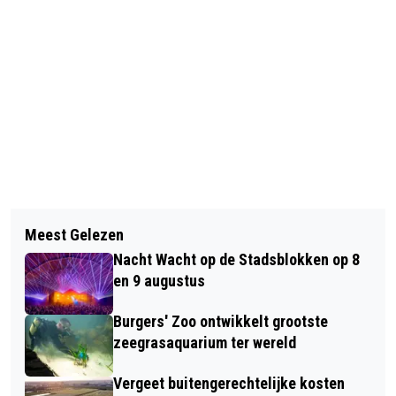
Vorig artikel
Volgend artikel
WAGENINGEN KOESTERT DE VRIJHEID
Meest Gelezen
BERICHTEN OVER JOUW BUURT
MET 16 WOII-VETERANEN OP
Nacht Wacht op de Stadsblokken op 8
VANAF 17 MEI
BEVRIJDINGSDAG
en 9 augustus
Burgers' Zoo ontwikkelt grootste
zeegrasaquarium ter wereld
Vergeet buitengerechtelijke kosten