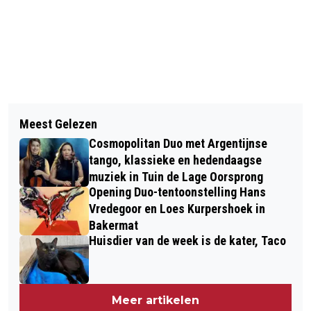
Vorig artikel
Volgend artikel
OVEREENKOMST OVER PERMANENTE
Meest Gelezen
GELDERSE NATUURFOTOWEDSTRIJD
OPVANG VAN 1700 ASIELZOEKERS
Cosmopolitan Duo met Argentijnse
ZOEKT MOOISTE NATUURFOTO
tango, klassieke en hedendaagse
muziek in Tuin de Lage Oorsprong
Opening Duo-tentoonstelling Hans
Vredegoor en Loes Kurpershoek in
Bakermat
Huisdier van de week is de kater, Taco
Meer artikelen