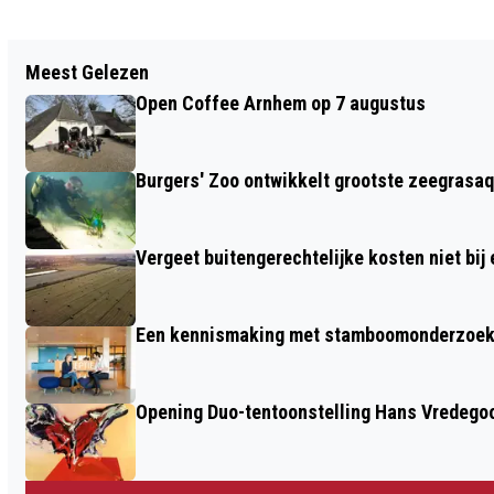
Vorig artikel
Meest Gelezen
CAMPAGNE SUÏCIDEPREVENTIE VAN
Open Coffee Arnhem op 7 augustus
START: “PRATEN OVER ZELFDODING
MOÉT. STEL OPEN VRAGEN, HOE
Burgers' Zoo ontwikkelt grootste zeegrasaq
MOEILIJK OOK.”
Vergeet buitengerechtelijke kosten niet bij
Een kennismaking met stamboomonderzoek v
Opening Duo-tentoonstelling Hans Vredego