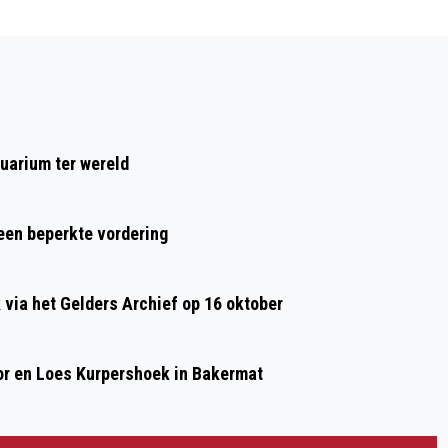
Volgend artikel
RIJNSTATE, GEMEENTE ARNHEM EN
SPORTBEDRIJF ZETTEN ZICH SAMEN IN
VOOR GEZONDERE INWONERS
uarium ter wereld
 een beperkte vordering
ia het Gelders Archief op 16 oktober
or en Loes Kurpershoek in Bakermat