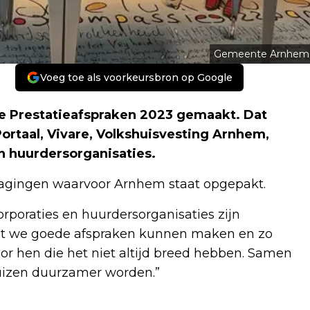
Gemeente Arnhem
Voeg toe als voorkeursbron op Google
e Prestatieafspraken 2023 gemaakt. Dat
rtaal, Vivare, Volkshuisvesting Arnhem,
n huurdersorganisaties.
dagingen waarvoor Arnhem staat opgepakt.
poraties en huurdersorganisaties zijn
j dat we goede afspraken kunnen maken en zo
r hen die het niet altijd breed hebben. Samen
huizen duurzamer worden.”