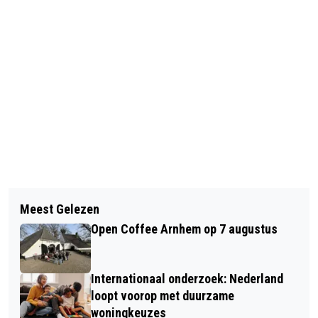
Vorig artikel
Volgend artikel
ARNHEM HEEFT PLUKKAART VOOR
Meest Gelezen
STADSGESPREK ‘KUNST MOET
GRATIS NOTEN EN FRUIT
Open Coffee Arnhem op 7 augustus
STROMEN’ OP 17 JUNI
Internationaal onderzoek: Nederland
loopt voorop met duurzame
woningkeuzes