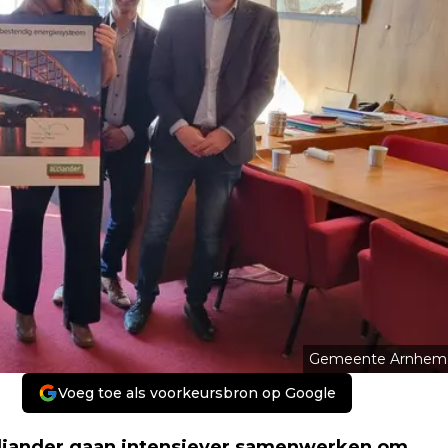
Gemeente Arnhem
Voeg toe als voorkeursbron op Google
liander gaan intensiever samenwerken om