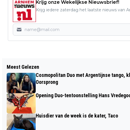
Krijg onze Wekelijkse Nieuwsbrief!
Krijg iedere zaterdag het laatste nieuws van 
Vorig artikel
Meest Gelezen
TIJDELIJKE TENTOONSTELLING
Cosmopolitan Duo met Argentijnse tango, k
BRONBEEK; HELLSHIPS, GEVANGEN OP
Oorsprong
ZEE
Opening Duo-tentoonstelling Hans Vredego
Huisdier van de week is de kater, Taco