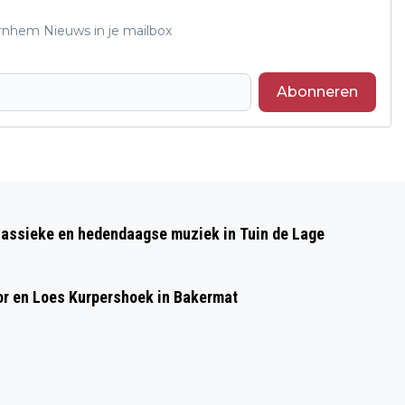
Arnhem Nieuws in je mailbox
Abonneren
Volgend artikel
THEMABIJEENKOMST LEVEND VERLIES
lassieke en hedendaagse muziek in Tuin de Lage
VAN STICHTING MANTELZORG ARNHEM
or en Loes Kurpershoek in Bakermat