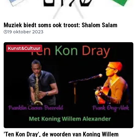
Muziek biedt soms ook troost: Shalom Salam
19 oktober 2023
Kunst&Cultuur
'Ten Kon Dray', de woorden van Koning Willem