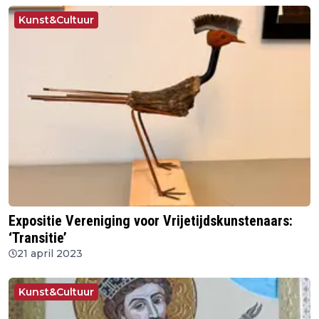
Kunst&Cultuur
Expositie Vereniging voor Vrijetijdskunstenaars:
‘Transitie’
21 april 2023
Kunst&Cultuur