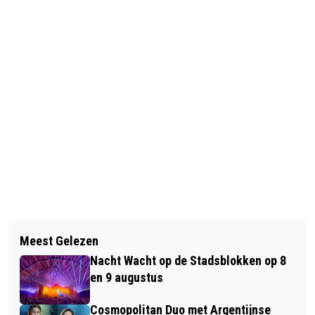
Vorig artikel
Volgend artikel
ARNHEMSE STADSPRIJS VOOR
Meest Gelezen
TERUGROEPACTIE DEKAMARKT
VRIJWILLIGERS: MELD ZE NU AAN
Nacht Wacht op de Stadsblokken op 8
DEKAVERS FRIES SUIKERBROOD
en 9 augustus
Cosmopolitan Duo met Argentijnse