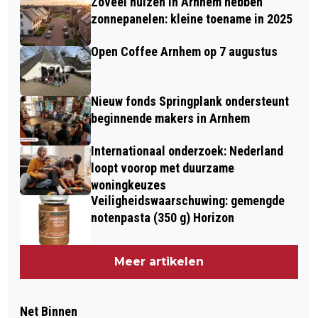
Zoveel huizen in Arnhem hebben
zonnepanelen: kleine toename in 2025
Open Coffee Arnhem op 7 augustus
Nieuw fonds Springplank ondersteunt
beginnende makers in Arnhem
Internationaal onderzoek: Nederland
loopt voorop met duurzame
woningkeuzes
Veiligheidswaarschuwing: gemengde
notenpasta (350 g) Horizon
Meer artikelen
Net Binnen