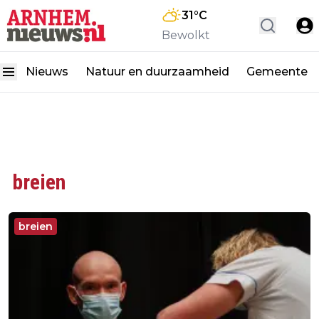
31
°C
Bewolkt
Nieuws
Natuur en duurzaamheid
Gemeente
breien
breien