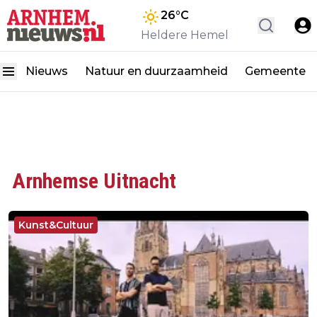
26
°C
Heldere Hemel
Nieuws
Natuur en duurzaamheid
Gemeente
Arnhemse Uitnacht
Kunst&Cultuur