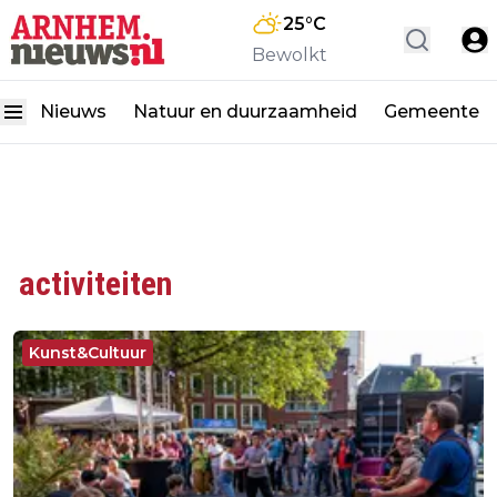
25
°C
Bewolkt
Nieuws
Natuur en duurzaamheid
Gemeente
activiteiten
Kunst&Cultuur