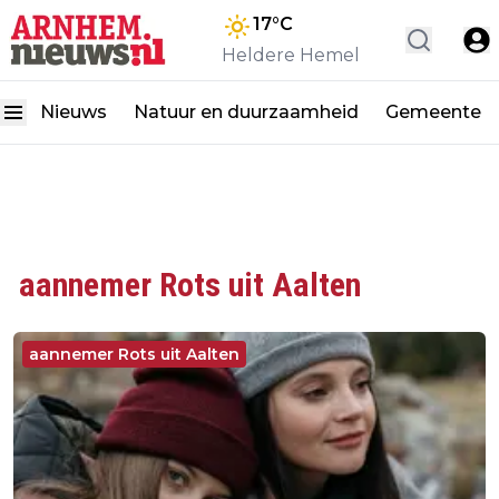
17
°C
Heldere Hemel
Nieuws
Natuur en duurzaamheid
Gemeente
aannemer Rots uit Aalten
aannemer Rots uit Aalten