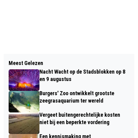
Vorig artikel
Volgend artikel
DHL VERBINDT ZICH ALS PRESENTING
Meest Gelezen
VERVOLG PRIJSWINNEND PROJECT
PARTNER AAN EK BEACHVOLLEYBAL
Nacht Wacht op de Stadsblokken op 8
KORAALRIFHERSTEL VAN START
2024
en 9 augustus
Burgers' Zoo ontwikkelt grootste
zeegrasaquarium ter wereld
Vergeet buitengerechtelijke kosten
niet bij een beperkte vordering
Een kennismaking met