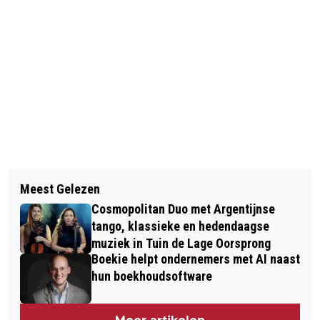
Vorig artikel
Volgend artikel
DEZE WINTER ZIJN VRIJWILLIGERS
Meest Gelezen
STILLER ASFALT VELPERWEG
NOODZAKELIJKER DAN OOIT
Cosmopolitan Duo met Argentijnse
(VELPERPOORT-RAAPOPSEWEG) EN
tango, klassieke en hedendaagse
ARBEIDSTRAAT
muziek in Tuin de Lage Oorsprong
Boekie helpt ondernemers met AI naast
hun boekhoudsoftware