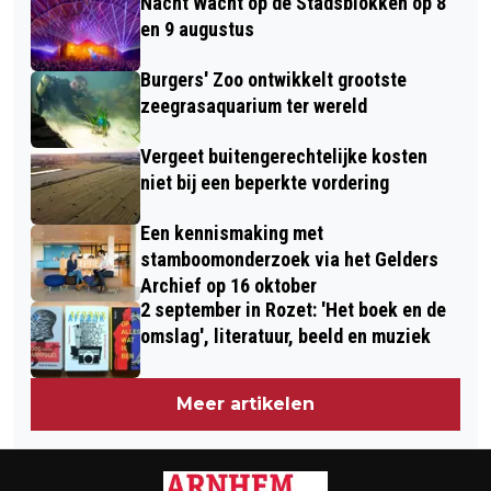
Nacht Wacht op de Stadsblokken op 8
MARIAN DE VAN DER SCHUEREN
PRIJSUITREIKING
en 9 augustus
Burgers' Zoo ontwikkelt grootste
zeegrasaquarium ter wereld
Vergeet buitengerechtelijke kosten
niet bij een beperkte vordering
Een kennismaking met
stamboomonderzoek via het Gelders
Archief op 16 oktober
2 september in Rozet: 'Het boek en de
omslag', literatuur, beeld en muziek
Meer artikelen