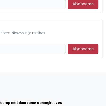
Abonneren
Arnhem Nieuws in je mailbox
Abonneren
Volgend artikel
BIJNA 750 NIEUWE BEDDEN VOOR
PATIËNTEN RIJNSTATE
t voorop met duurzame woningkeuzes