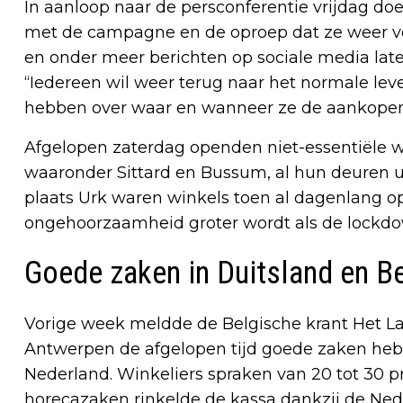
In aanloop naar de persconferentie vrijdag d
met de campagne en de oproep dat ze weer ve
en onder meer berichten op sociale media la
“Iedereen wil weer terug naar het normale lev
hebben over waar en wanneer ze de aankopen 
Afgelopen zaterdag openden niet-essentiële w
waaronder Sittard en Bussum, al hun deuren u
plaats Urk waren winkels toen al dagenlang op
ongehoorzaamheid groter wordt als de lockd
Goede zaken in Duitsland en Be
Vorige week meldde de Belgische krant Het L
Antwerpen de afgelopen tijd goede zaken he
Nederland. Winkeliers spraken van 20 tot 30 
horecazaken rinkelde de kassa dankzij de Nede