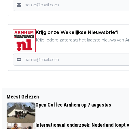
Krijg onze Wekelijkse Nieuwsbrief!
Krijg iedere zaterdag het laatste nieuws van 
Vorig artikel
Meest Gelezen
RIJNSTATE VRIENDENFONDS KRIJGT
Open Coffee Arnhem op 7 augustus
DONATIE VAN BUNZL RETAIL EN
INDUSTRY
Internationaal onderzoek: Nederland loop