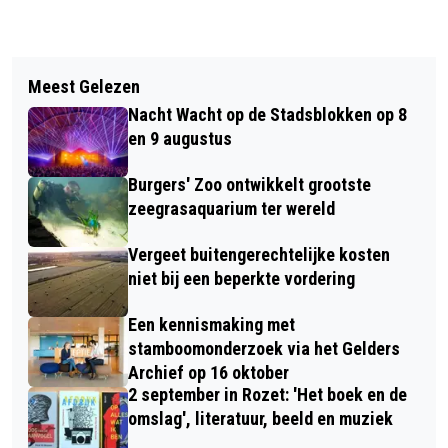
Vorig artikel
Volgend artikel
RUIM €4.5 MILJOEN EXTRA VOOR
Meest Gelezen
ARNHEM KIEST VOOR 'WONEN EERST':
VERDUURZAMEN EIGEN WONINGEN
Nacht Wacht op de Stadsblokken op 8
VASTE WOONPLEK ALS BASIS
en 9 augustus
Burgers' Zoo ontwikkelt grootste
zeegrasaquarium ter wereld
Vergeet buitengerechtelijke kosten
niet bij een beperkte vordering
Een kennismaking met
stamboomonderzoek via het Gelders
Archief op 16 oktober
2 september in Rozet: 'Het boek en de
omslag', literatuur, beeld en muziek