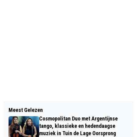
Vorig artikel
Volgend artikel
TENTOONSTELLING RUUD KUIJER IN
Meest Gelezen
BESTUURDERS LOPEN RISICO OP
HET RIETVELDPAVILJOEN VANAF 23
Cosmopolitan Duo met Argentijnse
PERSOONLIJKE AANSPRAKELIJKHEID
MEI
tango, klassieke en hedendaagse
BIJ TURBOLIQUIDATIE
muziek in Tuin de Lage Oorsprong