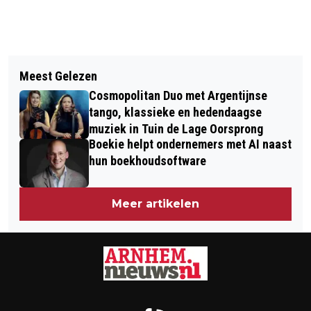
Vorig artikel
Volgend artikel
BLINDE LIEFDE VOOR SALSA IN
Meest Gelezen
SPONSOR-DINER BRENGT €410,- OP
ARNHEM VANAF 14 MAART
Cosmopolitan Duo met Argentijnse
VOOR KWF
tango, klassieke en hedendaagse
muziek in Tuin de Lage Oorsprong
Boekie helpt ondernemers met AI naast
hun boekhoudsoftware
Meer artikelen