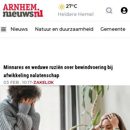
27
°C
Heldere Hemel
Nieuws
Natuur en duurzaamheid
Gemeente
Minnares en weduwe ruziën over bewindvoering bij
afwikkeling nalatenschap
03 FEB , 10:17
•
ZAKELIJK