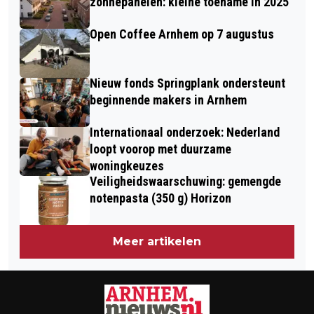
AUGUSTUS
zonnepanelen: kleine toename in 2025
Open Coffee Arnhem op 7 augustus
Nieuw fonds Springplank ondersteunt
beginnende makers in Arnhem
Internationaal onderzoek: Nederland
loopt voorop met duurzame
woningkeuzes
Veiligheidswaarschuwing: gemengde
notenpasta (350 g) Horizon
Meer artikelen