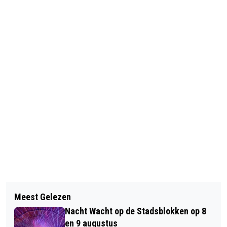
Vorig artikel
Volgend artikel
FAIR EN SQUARE ORGANISEERDE
Meest Gelezen
ARNHEMSE SUBSIDIE OM TE
GESPREKSDAG VOOR SEKSWERKERS
Nacht Wacht op de Stadsblokken op 8
VERGROENEN VANWEGE SUCCES
IN EDE
en 9 augustus