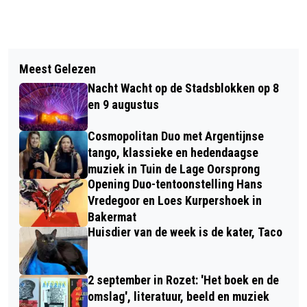
Vorig artikel
Volgend artikel
CULTUURCAFÉ PRESIKHAAF OP 19
Meest Gelezen
NABIJ - MAATSCHAPPELIJKE
MEI: VOORDRACHTKUNSTENAAR
Nacht Wacht op de Stadsblokken op 8
ONDERSTEUNING IN DE LAATSTE
SHOLEH REZAZADEH
en 9 augustus
LEVENSFASE
Cosmopolitan Duo met Argentijnse
tango, klassieke en hedendaagse
muziek in Tuin de Lage Oorsprong
Opening Duo-tentoonstelling Hans
Vredegoor en Loes Kurpershoek in
Bakermat
Huisdier van de week is de kater, Taco
2 september in Rozet: 'Het boek en de
omslag', literatuur, beeld en muziek