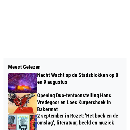
Vorig artikel
Volgend artikel
INDRUKWEKKENDE
Meest Gelezen
ALEXANDER PECHTOLD TE GAST OP
HOLOCAUSTHERDENKING BIJ JOODS
Nacht Wacht op de Stadsblokken op 8
CONGRES JONGE DEMOCRATEN
MONUMENT
en 9 augustus
Opening Duo-tentoonstelling Hans
Vredegoor en Loes Kurpershoek in
Bakermat
2 september in Rozet: 'Het boek en de
omslag', literatuur, beeld en muziek