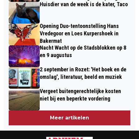
Huisdier van de week is de kater, Taco
Opening Duo-tentoonstelling Hans
Vredegoor en Loes Kurpershoek in
Bakermat
Nacht Wacht op de Stadsblokken op 8
en 9 augustus
2 september in Rozet: 'Het boek en de
omslag', literatuur, beeld en muziek
Vergeet buitengerechtelijke kosten
niet bij een beperkte vordering
Meer artikelen