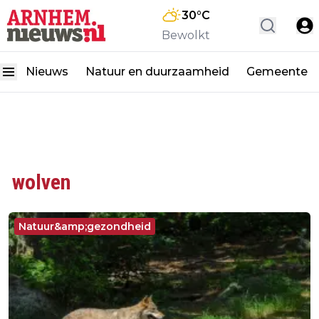
30
°C
Bewolkt
Nieuws
Natuur en duurzaamheid
Gemeente
wolven
Natuur&amp;gezondheid