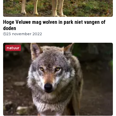
Hoge Veluwe mag wolven in park niet vangen of
doden
23 november 2022
natuur