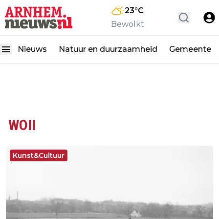
23
°C
Bewolkt
Nieuws
Natuur en duurzaamheid
Gemeente
WOII
Kunst&Cultuur