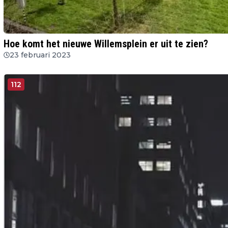
Hoe komt het nieuwe Willemsplein er uit te zien?
23 februari 2023
112