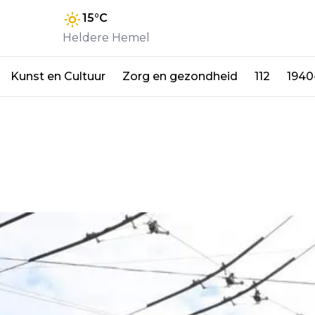
15
°C
Heldere Hemel
Kunst en Cultuur
Zorg en gezondheid
112
1940