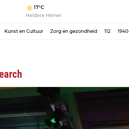
17
°C
Heldere Hemel
Kunst en Cultuur
Zorg en gezondheid
112
1940
earch