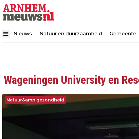
Nieuws
Natuur en duurzaamheid
Gemeente
Wageningen University en Res
Natuur&amp;gezondheid